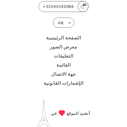
+33143542086
AR
الصفحة الرئيسية
معرض الصور
التعليقات
القائمة
جهة الاتصال
الإشعارات القانونية
أنشئ الموقع
في