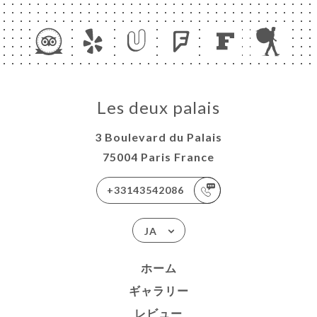
ー
約
ャ
Les deux palais
リ
3 Boulevard du Palais
ビ
75004 Paris France
ー
+33143542086
ニ
ー
JA
絡
ホーム
ギャラリー
レビュー