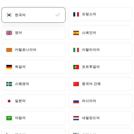
프랑스어
프랑스어
한국어
한국어
영어
영어
스페인어
스페인어
카탈로니아어
카탈로니아어
이탈리아어
이탈리아어
독일어
독일어
포르투갈어
포르투갈어
스웨덴어
스웨덴어
중국어 간체
중국어 간체
일본어
일본어
러시아어
러시아어
아랍어
아랍어
네덜란드어
네덜란드어