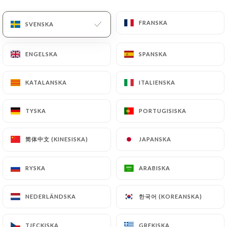
FRANSKA
FRANSKA
SVENSKA
SVENSKA
ENGELSKA
ENGELSKA
SPANSKA
SPANSKA
KATALANSKA
KATALANSKA
ITALIENSKA
ITALIENSKA
TYSKA
TYSKA
PORTUGISISKA
PORTUGISISKA
简体中文 (KINESISKA)
简体中文 (KINESISKA)
JAPANSKA
JAPANSKA
RYSKA
RYSKA
ARABISKA
ARABISKA
한국어 (KOREANSKA)
한국어 (KOREANSKA)
NEDERLÄNDSKA
NEDERLÄNDSKA
TJECKISKA
TJECKISKA
GREKISKA
GREKISKA