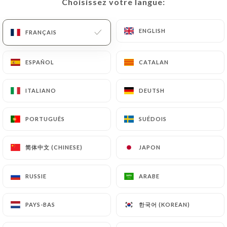
Choisissez votre langue:
Choisissez votre langue:
ENGLISH
ENGLISH
FRANÇAIS
FRANÇAIS
ESPAÑOL
ESPAÑOL
CATALAN
CATALAN
ITALIANO
ITALIANO
DEUTSH
DEUTSH
PORTUGUÊS
PORTUGUÊS
SUÉDOIS
SUÉDOIS
简体中文 (CHINESE)
简体中文 (CHINESE)
JAPON
JAPON
RUSSIE
RUSSIE
ARABE
ARABE
한국어 (KOREAN)
한국어 (KOREAN)
PAYS-BAS
PAYS-BAS